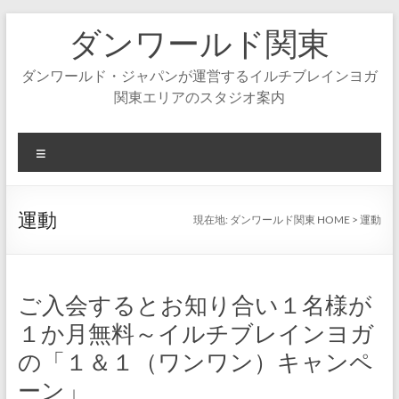
コ
ダンワールド関東
ン
テ
ン
ダンワールド・ジャパンが運営するイルチブレインヨガ
ツ
関東エリアのスタジオ案内
へ
ス
キ
メ
ッ
ニ
プ
ュ
ー
運動
現在地:
ダンワールド関東 HOME
>
運動
ご入会するとお知り合い１名様が
１か月無料～イルチブレインヨガ
の「１＆１（ワンワン）キャンペ
ーン」