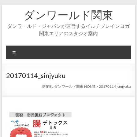
コ
ダンワールド関東
ン
テ
ン
ダンワールド・ジャパンが運営するイルチブレインヨガ
ツ
関東エリアのスタジオ案内
へ
ス
キ
メ
ッ
ニ
プ
ュ
ー
20170114_sinjyuku
現在地:
ダンワールド関東 HOME
>
20170114_sinjyuku