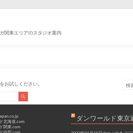
ガ関東エリアのスタジオ案内
をお試しください。
apan.co.jp
ダンワールド東京
北海道.com
関東.com
中部.com
2022年06月15日のつぶやき
202