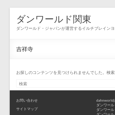
コ
ン
ダンワールド関東
テ
ン
ダンワールド・ジャパンが運営するイルチブレインヨ
ツ
へ
ス
キ
吉祥寺
ッ
プ
お探しのコンテンツを見つけられませんでした。検索
お問い合わせ
dahnworldj
ダンワールド
サイトマップ
ダンワールド
ダンワールド