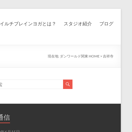
イルチブレインヨガとは？
スタジオ紹介
ブログ
現在地:
ダンワールド関東 HOME
>
吉祥寺
通信
2年6月15日