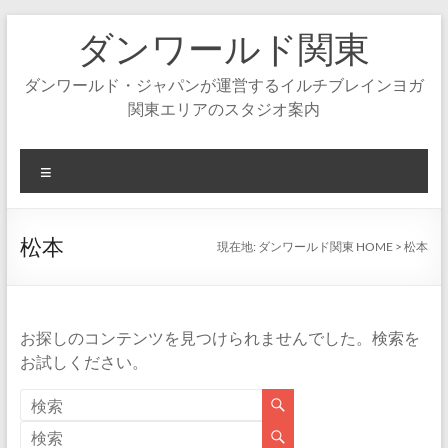
コ
ダンワールド関東
ン
テ
ン
ダンワールド・ジャパンが運営するイルチブレインヨガ
ツ
関東エリアのスタジオ案内
へ
ス
キ
メ
ッ
ニ
プ
ュ
ー
松本
現在地:
ダンワールド関東 HOME
>
松本
お探しのコンテンツを見つけられませんでした。検索を
お試しください。