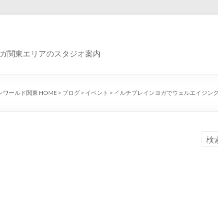
ガ関東エリアのスタジオ案内
ンワールド関東 HOME
>
ブログ
>
イベント
>
イルチブレインヨガでウェルエイジン