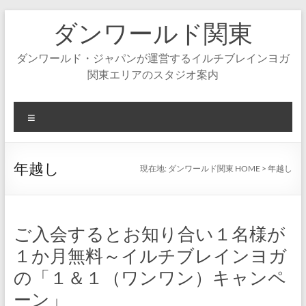
コ
ダンワールド関東
ン
テ
ン
ダンワールド・ジャパンが運営するイルチブレインヨガ
ツ
関東エリアのスタジオ案内
へ
ス
キ
メ
ッ
ニ
プ
ュ
ー
年越し
現在地:
ダンワールド関東 HOME
>
年越し
ご入会するとお知り合い１名様が
１か月無料～イルチブレインヨガ
の「１＆１（ワンワン）キャンペ
ーン」