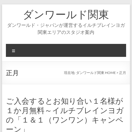
コ
ダンワールド関東
ン
テ
ン
ダンワールド・ジャパンが運営するイルチブレインヨガ
ツ
関東エリアのスタジオ案内
へ
ス
キ
メ
ッ
ニ
プ
ュ
ー
正月
現在地:
ダンワールド関東 HOME
>
正月
ご入会するとお知り合い１名様が
１か月無料～イルチブレインヨガ
の「１＆１（ワンワン）キャンペ
ーン」