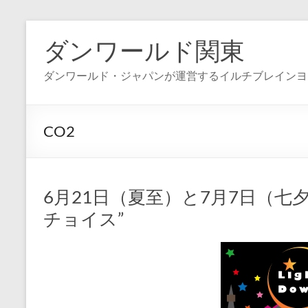
コ
ン
ダンワールド関東
テ
ン
ダンワールド・ジャパンが運営するイルチブレインヨ
ツ
へ
ス
キ
CO2
ッ
プ
6月21日（夏至）と7月7日（七
チョイス”