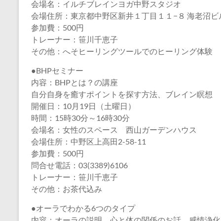
会場名：イルチブレインヨガ中野スタジオ
会場住所：東京都中野区新井１丁目１１−８ 海老沼ビル
参加費：500円
トレーナー：笹川千恵子
その他：へそヒーリングツールでのヒーリング体験
●BHPセミナー
内容：BHPとは？の講座
自分自身を癒すポイントを探す方法、ブレイン瞑想
開催日：10月19日（土曜日）
時間：15時30分～16時30分
会場名：女性のスペース 西山ガーデンハウス
会場住所：中野区上高田2-58-11
参加費：500円
問合せ電話：03(3389)6106
トレーナー：笹川千恵子
その他：お茶代込み
●オーラでわかる6つのタイプ
内容：オーラの説明、心と体の関係のお話、感情浄化