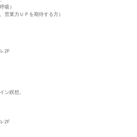
呼吸）
、営業力ＵＰを期待する方）
 2F
イン瞑想。
 2F