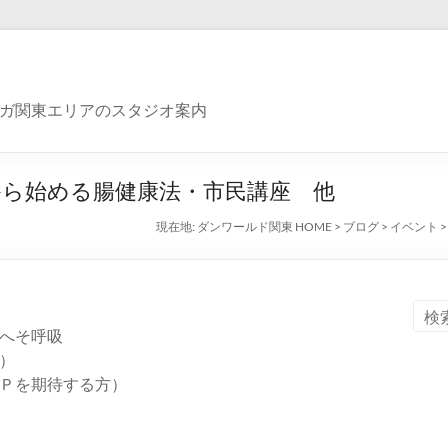
ガ関東エリアのスタジオ案内
ら始める腸健康法・市民講座 他
現在地:
ダンワールド関東 HOME
>
ブログ
>
イベント
へそ呼吸
）
Ｐを期待する方）