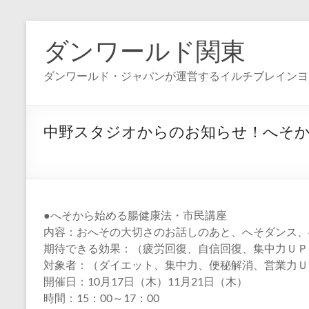
コ
ン
ダンワールド関東
テ
ン
ダンワールド・ジャパンが運営するイルチブレインヨ
ツ
へ
ス
キ
中野スタジオからのお知らせ！へそか
ッ
プ
●へそから始める腸健康法・市民講座
内容：おへその大切さのお話しのあと、へそダンス、
期待できる効果：（疲労回復、自信回復、集中力ＵＰ
対象者：（ダイエット、集中力、便秘解消、営業力Ｕ
開催日：10月17日（木）11月21日（木）
時間：15：00～17：00