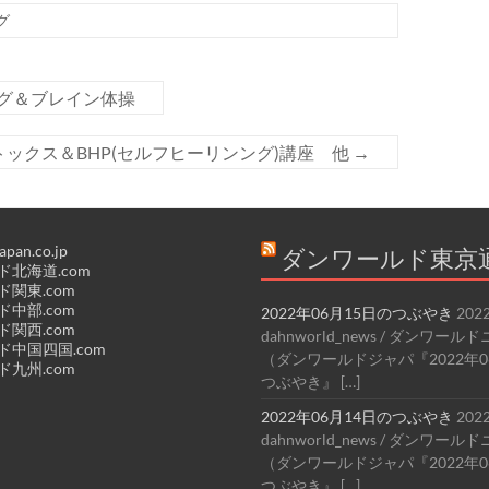
グ
グ＆ブレイン体操
ックス＆BHP(セルフヒーリンング)講座 他
→
apan.co.jp
ダンワールド東京
北海道.com
関東.com
中部.com
2022年06月15日のつぶやき
202
関西.com
dahnworld_news / ダンワー
中国四国.com
（ダンワールドジャパ『2022年0
九州.com
つぶやき』 […]
2022年06月14日のつぶやき
202
dahnworld_news / ダンワー
（ダンワールドジャパ『2022年0
つぶやき』 […]