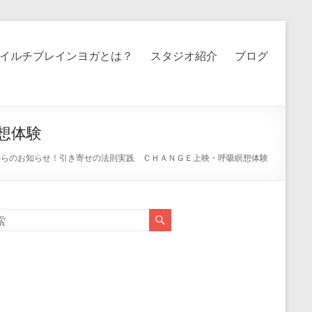
イルチブレインヨガとは？
スタジオ紹介
ブログ
想体験
からのお知らせ！引き寄せの法則実践 ＣＨＡＮＧＥ上映・呼吸瞑想体験