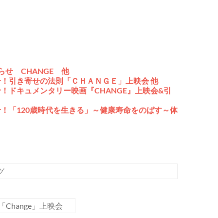
せ CHANGE 他
！引き寄せの法則「ＣＨＡＮＧＥ」上映会 他
！ドキュメンタリー映画『CHANGE』上映会&引
！「120歳時代を生きる」～健康寿命をのばす～体
グ
hange」上映会