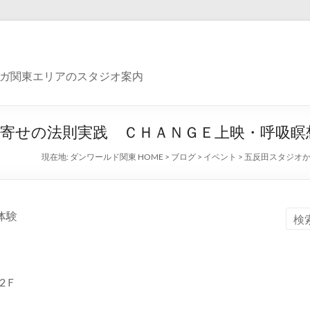
ガ関東エリアのスタジオ案内
寄せの法則実践 ＣＨＡＮＧＥ上映・呼吸瞑
現在地:
ダンワールド関東 HOME
>
ブログ
>
イベント
>
五反田スタジオ
体験
2Ｆ