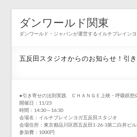
コ
ン
ダンワールド関東
テ
ン
ダンワールド・ジャパンが運営するイルチブレインヨ
ツ
へ
ス
キ
五反田スタジオからのお知らせ！引き
ッ
プ
●引き寄せの法則実践 ＣＨＡＮＧＥ上映・呼吸瞑想
開催日：11/23
時間：14:30～16:30
会場名：イルチブレインヨガ五反田スタジオ
会場住所：東京都品川区西五反田1-26-3第二白井ビル
参加費：1000円