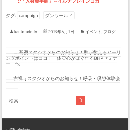
で「入会金半額」～イルチブレインヨガ
タグ:
campaign
ダンワールド
kanto-admin
2019年6月1日
イベント
,
ブログ
←
新宿スタジオからのお知らせ！脳が教えるヒーリ
ングポイントはココ！ 体♡心がほぐれるBHPセミナ
ー 他
吉祥寺スタジオからのお知らせ！呼吸・瞑想体験会
→
お問い合わせ