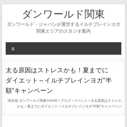
コ
ダンワールド関東
ン
テ
ン
ダンワールド・ジャパンが運営するイルチブレインヨガ
ツ
関東エリアのスタジオ案内
へ
ス
キ
メ
ッ
ニ
プ
ュ
ー
太る原因はストレスかも！夏までに
ダイエット～イルチブレインヨガ“半
額”キャンペーン
現在地:
ダンワールド関東 HOME
>
ブログ
>
イベント
>
太る原因はストレス
かも！夏までにダイエット～イルチブレインヨガ“半額”キャンペーン