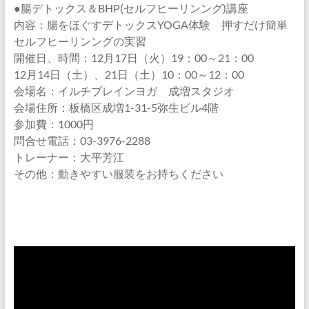
●腸デトックス＆BHP(セルフヒーリンング)講座
内容：腸をほぐすデトックスYOGA体験 押すだけ簡単
セルフヒーリンングの実習
開催日、時間：12月17日（火）19：00～21：00
12月14日（土）、21日（土）10：00～12：00
会場名：イルチブレインヨガ 成増スタジオ
会場住所：板橋区成増1-31-5弥生ビル4階
参加費：1000円
問合せ電話：03-3976-2288
トレーナー：大平芳江
その他：動きやすい服装をお持ちください