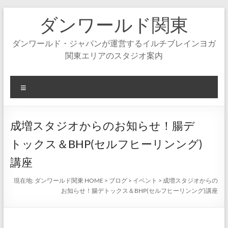
コ
ダンワールド関東
ン
テ
ン
ダンワールド・ジャパンが運営するイルチブレインヨガ
ツ
関東エリアのスタジオ案内
へ
ス
キ
メ
ッ
ニ
プ
ュ
ー
成増スタジオからのお知らせ！腸デ
トックス＆BHP(セルフヒーリンング)
講座
現在地:
ダンワールド関東 HOME
>
ブログ
>
イベント
>
成増スタジオからの
お知らせ！腸デトックス＆BHP(セルフヒーリンング)講座