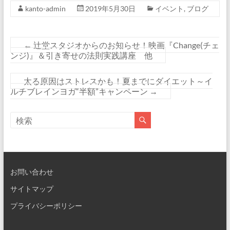
kanto-admin
2019年5月30日
イベント
,
ブログ
←
辻堂スタジオからのお知らせ！映画『Change(チェ
ンジ)』＆引き寄せの法則実践講座 他
太る原因はストレスかも！夏までにダイエット～イ
ルチブレインヨガ“半額”キャンペーン
→
お問い合わせ
サイトマップ
プライバシーポリシー