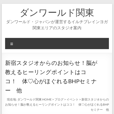
コ
ダンワールド関東
ン
テ
ン
ダンワールド・ジャパンが運営するイルチブレインヨガ
ツ
関東エリアのスタジオ案内
へ
ス
キ
メ
ッ
ニ
プ
ュ
ー
新宿スタジオからのお知らせ！脳が
教えるヒーリングポイントはコ
コ！ 体♡心がほぐれるBHPセミナ
ー 他
現在地:
ダンワールド関東 HOME
>
ブログ
>
イベント
>
新宿スタジオからの
お知らせ！脳が教えるヒーリングポイントはココ！ 体♡心がほぐれるBHP
セミナー 他