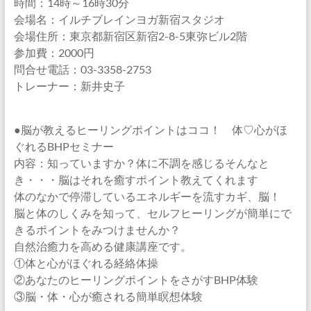
時間：14時～16時30分
会場名：イルチブレインヨガ新宿スタジオ
会場住所：東京都新宿区新宿2-8-5東弥ビル2階
参加費：2000円
問合せ電話：03-3358-2753
トレーナー：新井史子
●脳が教えるヒーリングポイントはココ！ 体♡心がほ
ぐれるBHPセミナー
内容：知っていますか？体に不調を感じるそんなと
き・・・脳はそれを癒すポイント教えてくれます
体のなかで停滞しているエネルギーを流すカギ、脳！
脳と体のしくみを知って、セルフヒーリングが簡単にで
きるポイントをみつけませんか？
自然治癒力を高める健康講座です。
①体と心がほぐれる経絡体操
②あなたのヒーリングポイントをさがすBHP体験
③脳・体・心が癒される簡単瞑想体験