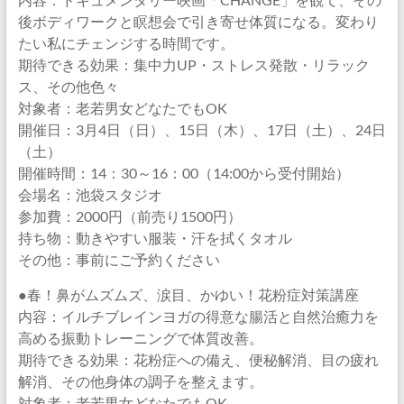
後ボディワークと瞑想会で引き寄せ体質になる。変わり
たい私にチェンジする時間です。
期待できる効果：集中力UP・ストレス発散・リラック
ス、その他色々
対象者：老若男女どなたでもOK
開催日：3月4日（日）、15日（木）、17日（土）、24日
（土）
開催時間：14：30～16：00（14:00から受付開始）
会場名：池袋スタジオ
参加費：2000円（前売り1500円）
持ち物：動きやすい服装・汗を拭くタオル
その他：事前にご予約ください
●春！鼻がムズムズ、涙目、かゆい！花粉症対策講座
内容：イルチブレインヨガの得意な腸活と自然治癒力を
高める振動トレーニングで体質改善。
期待できる効果：花粉症への備え、便秘解消、目の疲れ
解消、その他身体の調子を整えます。
対象者：老若男女どなたでもOK