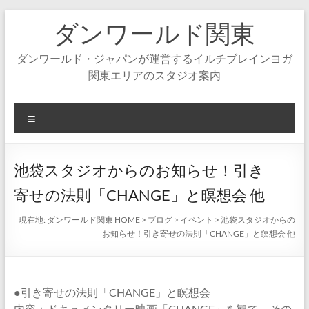
コ
ダンワールド関東
ン
テ
ン
ダンワールド・ジャパンが運営するイルチブレインヨガ
ツ
関東エリアのスタジオ案内
へ
ス
キ
メ
ッ
ニ
プ
ュ
ー
池袋スタジオからのお知らせ！引き
寄せの法則「CHANGE」と瞑想会 他
現在地:
ダンワールド関東 HOME
>
ブログ
>
イベント
>
池袋スタジオからの
お知らせ！引き寄せの法則「CHANGE」と瞑想会 他
●引き寄せの法則「CHANGE」と瞑想会
内容：ドキュメンタリー映画「CHANGE」を観て、その