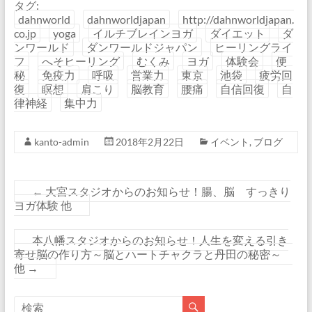
タグ:
dahnworld
dahnworldjapan
http://dahnworldjapan.
co.jp
yoga
イルチブレインヨガ
ダイエット
ダ
ンワールド
ダンワールドジャパン
ヒーリングライ
フ
へそヒーリング
むくみ
ヨガ
体験会
便
秘
免疫力
呼吸
営業力
東京
池袋
疲労回
復
瞑想
肩こり
脳教育
腰痛
自信回復
自
律神経
集中力
kanto-admin
2018年2月22日
イベント
,
ブログ
←
大宮スタジオからのお知らせ！腸、脳 すっきり
ヨガ体験 他
本八幡スタジオからのお知らせ！人生を変える引き
寄せ脳の作り方～脳とハートチャクラと丹田の秘密～
他
→