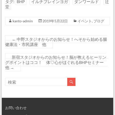
タグ:
BHP
イルチブレインヨガ
ダンワールド
辻
堂
kanto-admin
2019年5月22日
イベント
,
ブログ
←
中野スタジオからのお知らせ！へそから始める腸
健康法・市民講座 他
新宿スタジオからのお知らせ！脳が教えるヒーリン
グポイントはココ！ 体♡心がほぐれるBHPセミナー
他
→
お問い合わせ