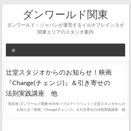
コ
ダンワールド関東
ン
テ
ン
ダンワールド・ジャパンが運営するイルチブレインヨガ
ツ
関東エリアのスタジオ案内
へ
ス
キ
メ
ッ
ニ
プ
ュ
ー
辻堂スタジオからのお知らせ！映画
『Change(チェンジ)』＆引き寄せの
法則実践講座 他
現在地:
ダンワールド関東 HOME
>
ブログ
>
イベント
>
辻堂スタジオからの
お知らせ！映画『Change(チェンジ)』＆引き寄せの法則実践講座 他