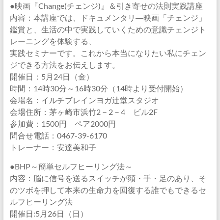
●映画『Change(チェンジ)』＆引き寄せの法則実践講座
内容：本講座では、ドキュメンタリ―映画「チェンジ」
鑑賞と、生活の中で実践していくための意識チェンジト
レーニングを体験する、
実践セミナーです。これから本当になりたい私にチェン
ジできる方法をお伝えします。
開催日：5月24日（金）
時間：14時30分～16時30分（14時より受付開始）
会場名：イルチブレインヨガ辻堂スタジオ
会場住所：茅ヶ崎市浜竹2－2－4 ビル2F
参加費：1500円 ペア2000円
問合せ電話：0467-39-6170
トレーナー：安達美和子
●BHP～簡単セルフヒーリング法～
内容：脳に信号を送るスイッチが頭・手・足のあり、そ
のツボを押して本来の生命力を回復する誰でもできるセ
ルフヒーリング法
開催日:5月26日（日）