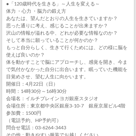
●「120歳時代を生きる」～人生を変える～
体力 ・心力 ・脳力の鍛え方
あなたは、望んだとおりの人生を生きていますか？
思った通りに考え、感じることが出来ますか？
沢山の情報が溢れる中、どれが必要な情報なのか？
そして本当に願っていることが何かのか？
もっと自分らしく、生きて行くためには、どの様に脳を
使えば良いのか？
体を動かすことで脳にアプローチし、感覚を開き、今ま
で気付かなかった自分に出合います。眠っていた機能を
目覚めさせ、望む人生に向かいます。
開催日：4月22日（日）
時間：14時30分～16時30分
会場名：イルチブレインヨガ銀座スタジオ
会場住所：東京都中央区銀座3-10-7 銀座京屋ビル4階
参加費：1500円
（電話予約、HP予約可）
問合せ電話：03-6264-3443
その他：動きやすい服装でお越しください