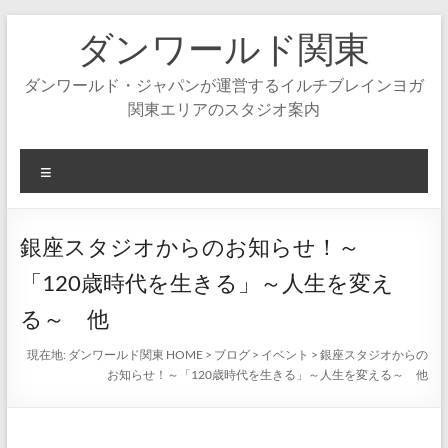
コ
ダンワールド関東
ン
テ
ン
ダンワールド・ジャパンが運営するイルチブレインヨガ
ツ
関東エリアのスタジオ案内
へ
ス
キ
メ
ッ
ニ
プ
ュ
ー
銀座スタジオからのお知らせ！～
「120歳時代を生きる」～人生を変え
る～ 他
現在地:
ダンワールド関東 HOME
>
ブログ
>
イベント
>
銀座スタジオからの
お知らせ！～「120歳時代を生きる」～人生を変える～ 他