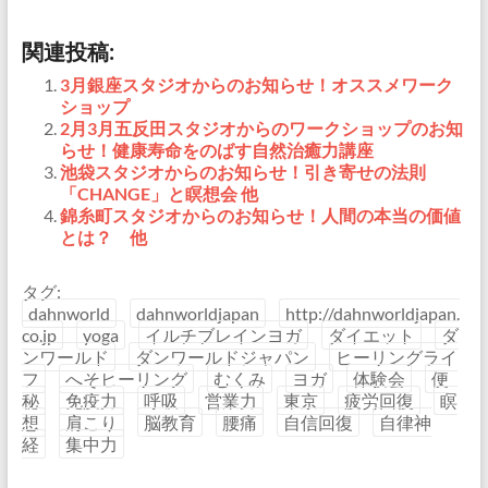
関連投稿:
3月銀座スタジオからのお知らせ！オススメワーク
ショップ
2月3月五反田スタジオからのワークショップのお知
らせ！健康寿命をのばす自然治癒力講座
池袋スタジオからのお知らせ！引き寄せの法則
「CHANGE」と瞑想会 他
錦糸町スタジオからのお知らせ！人間の本当の価値
とは？ 他
タグ:
dahnworld
dahnworldjapan
http://dahnworldjapan.
co.jp
yoga
イルチブレインヨガ
ダイエット
ダ
ンワールド
ダンワールドジャパン
ヒーリングライ
フ
へそヒーリング
むくみ
ヨガ
体験会
便
秘
免疫力
呼吸
営業力
東京
疲労回復
瞑
想
肩こり
脳教育
腰痛
自信回復
自律神
経
集中力