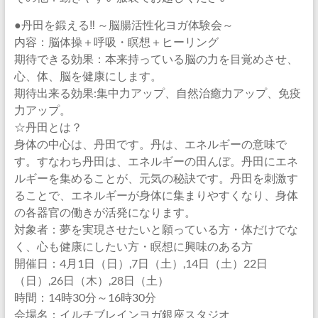
●丹田を鍛える‼︎ ～脳腸活性化ヨガ体験会～
内容：脳体操＋呼吸・瞑想＋ヒーリング
期待できる効果：本来持っている脳の力を目覚めさせ、
心、体、脳を健康にします。
期待出来る効果:集中力アップ、自然治癒力アップ、免疫
力アップ。
☆丹田とは？
身体の中心は、丹田です。丹は、エネルギーの意味で
す。すなわち丹田は、エネルギーの田んぼ。丹田にエネ
ルギーを集めることが、元気の秘訣です。丹田を刺激す
ることで、エネルギーが身体に集まりやすくなり、身体
の各器官の働きが活発になります。
対象者：夢を実現させたいと願っている方・体だけでな
く、心も健康にしたい方・瞑想に興味のある方
開催日：4月1日（日）,7日（土）,14日（土）22日
（日）,26日（木）,28日（土）
時間：14時30分～16時30分
会場名：イルチブレインヨガ銀座スタジオ