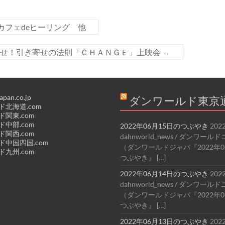
～カフェdeヒーリング 他
らせ！引き寄せの法則「ＣＨＡＮＧＥ」上映会
→
apan.co.jp
ダンワールド東京
北海道.com
関東.com
中部.com
2022年06月15日のつぶやき
202
関西.com
dahnworld_news / ダンワー
中国四国.com
（ダンワールドジャパ『2022年0
九州.com
つぶやき』 […]
2022年06月14日のつぶやき
202
dahnworld_news / ダンワー
（ダンワールドジャパ『2022年0
つぶやき』 […]
2022年06月13日のつぶやき
202