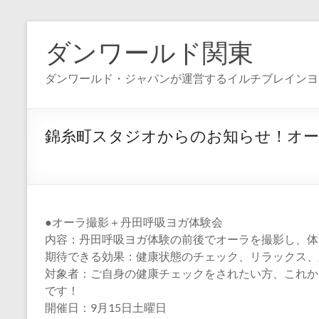
コ
ン
ダンワールド関東
テ
ン
ダンワールド・ジャパンが運営するイルチブレインヨ
ツ
へ
ス
キ
錦糸町スタジオからのお知らせ！オー
ッ
プ
●オーラ撮影＋丹田呼吸ヨガ体験会
内容：丹田呼吸ヨガ体験の前後でオーラを撮影し、体
期待できる効果：健康状態のチェック、リラックス、
対象者：ご自身の健康チェックをされたい方、これか
です！
開催日：9月15日土曜日