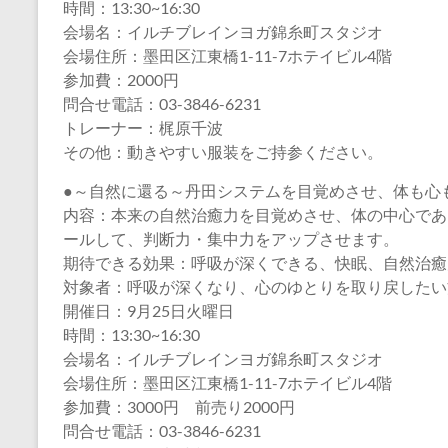
時間：13:30~16:30
会場名：イルチブレインヨガ錦糸町スタジオ
会場住所：墨田区江東橋1-11-7ホテイビル4階
参加費：2000円
問合せ電話：03-3846-6231
トレーナー：梶原千波
その他：動きやすい服装をご持参ください。
●～自然に還る～丹田システムを目覚めさせ、体も心
内容：本来の自然治癒力を目覚めさせ、体の中心であ
ールして、判断力・集中力をアップさせます。
期待できる効果：呼吸が深くできる、快眠、自然治癒
対象者：呼吸が深くなり、心のゆとりを取り戻したい
開催日：9月25日火曜日
時間：13:30~16:30
会場名：イルチブレインヨガ錦糸町スタジオ
会場住所：墨田区江東橋1-11-7ホテイビル4階
参加費：3000円 前売り2000円
問合せ電話：03-3846-6231