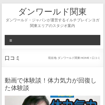
コ
ダンワールド関東
ン
テ
ン
ダンワールド・ジャパンが運営するイルチブレインヨガ
ツ
関東エリアのスタジオ案内
へ
ス
キ
メ
ッ
ニ
プ
ュ
ー
口コミ
現在地:
ダンワールド関東 HOME
>
口コミ
動画で体験談！体力気力が回復し
た体験談