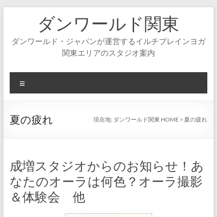
コ
ダンワールド関東
ン
テ
ン
ダンワールド・ジャパンが運営するイルチブレインヨガ
ツ
関東エリアのスタジオ案内
へ
ス
キ
メ
ッ
ニ
プ
ュ
ー
夏の疲れ
現在地:
ダンワールド関東 HOME
>
夏の疲れ
成増スタジオからのお知らせ！あ
なたのオーラは何色？オーラ撮影
＆体験会 他