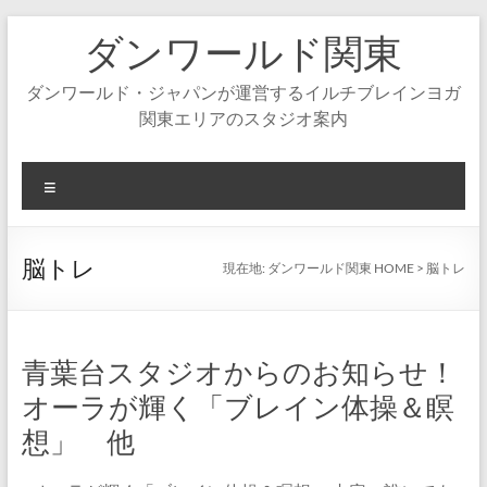
コ
ダンワールド関東
ン
テ
ン
ダンワールド・ジャパンが運営するイルチブレインヨガ
ツ
関東エリアのスタジオ案内
へ
ス
キ
メ
ッ
ニ
プ
ュ
ー
脳トレ
現在地:
ダンワールド関東 HOME
>
脳トレ
青葉台スタジオからのお知らせ！
オーラが輝く「ブレイン体操＆瞑
想」 他