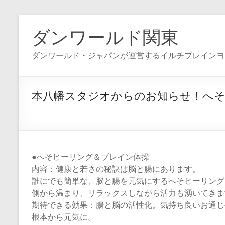
コ
ン
ダンワールド関東
テ
ン
ダンワールド・ジャパンが運営するイルチブレインヨ
ツ
へ
ス
キ
本八幡スタジオからのお知らせ！へそ
ッ
プ
●へそヒーリング＆ブレイン体操
内容：健康と若さの秘訣は脳と腸にあります。
誰にでも簡単な、脳と腸を元気にするへそヒーリング
側から温まり、リラックスしながら活力も湧いてきま
期待できる効果：腸と脳の活性化。気持ち良いお通じ
根本から元気に。