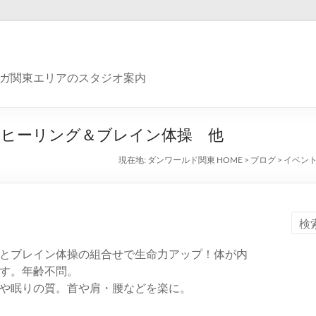
ガ関東エリアのスタジオ案内
ヒーリング＆ブレイン体操 他
現在地:
ダンワールド関東 HOME
>
ブログ
>
イベン
とブレイン体操の組合せで生命力アップ！体が内
す。年齢不問。
や眠りの質。首や肩・腰などを楽に。