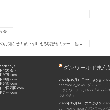
験会
らのお知らせ！願いを叶える瞑想セミナー 他
→
apan.co.jp
ダンワールド東京
北海道.com
関東.com
中部.com
2022年06月15日のつぶやき
202
関西.com
dahnworld_news / ダンワー
中国四国.com
（ダンワールドジャパ『2022年0
九州.com
つぶやき』 […]
2022年06月14日のつぶやき
202
dahnworld_news / ダンワー