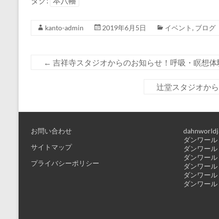
タグ:
本八幡
kanto-admin
2019年6月5日
イベント
,
ブログ
←
吉祥寺スタジオからのお知らせ！呼吸・瞑想体
辻堂スタジオか
お問い合わせ
dahnworldj
ダンワールド
サイトマップ
ダンワールド
ダンワールド
プライバシーポリシー
ダンワールド
ダンワールド
ダンワールド