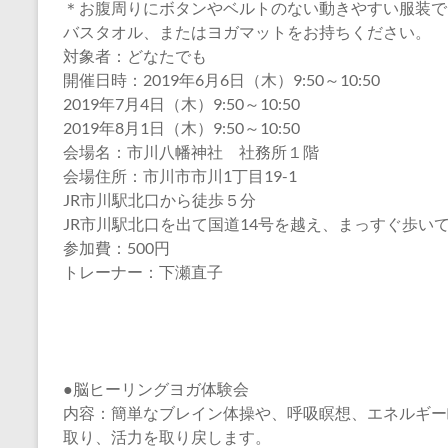
＊お腹周りにボタンやベルトのない動きやすい服装で
バスタオル、またはヨガマットをお持ちください。
対象者：どなたでも
開催日時：2019年6月6日（木）9:50～10:50
2019年7月4日（木）9:50～10:50
2019年8月1日（木）9:50～10:50
会場名：市川八幡神社 社務所１階
会場住所：市川市市川1丁目19-1
JR市川駅北口から徒歩５分
JR市川駅北口を出て国道14号を越え、まっすぐ歩い
参加費：500円
トレーナー：下瀬直子
●脳ヒーリングヨガ体験会
内容：簡単なブレイン体操や、呼吸瞑想、エネルギー
取り、活力を取り戻します。