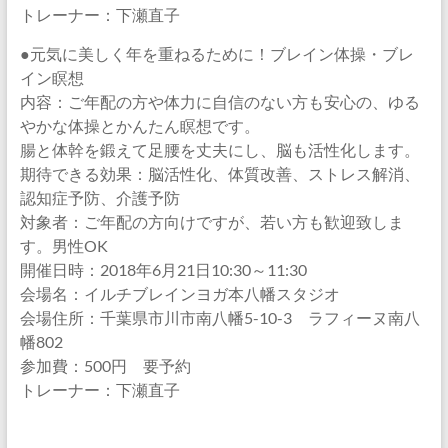
トレーナー：下瀬直子
●元気に美しく年を重ねるために！ブレイン体操・ブレ
イン瞑想
内容：ご年配の方や体力に自信のない方も安心の、ゆる
やかな体操とかんたん瞑想です。
腸と体幹を鍛えて足腰を丈夫にし、脳も活性化します。
期待できる効果：脳活性化、体質改善、ストレス解消、
認知症予防、介護予防
対象者：ご年配の方向けですが、若い方も歓迎致しま
す。男性OK
開催日時：2018年6月21日10:30～11:30
会場名：イルチブレインヨガ本八幡スタジオ
会場住所：千葉県市川市南八幡5-10-3 ラフィーヌ南八
幡802
参加費：500円 要予約
トレーナー：下瀬直子