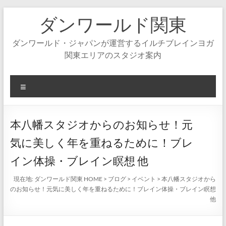
コ
ダンワールド関東
ン
テ
ン
ダンワールド・ジャパンが運営するイルチブレインヨガ
ツ
関東エリアのスタジオ案内
へ
ス
キ
メ
ッ
ニ
プ
ュ
ー
本八幡スタジオからのお知らせ！元
気に美しく年を重ねるために！ブレ
イン体操・ブレイン瞑想 他
現在地:
ダンワールド関東 HOME
>
ブログ
>
イベント
>
本八幡スタジオから
のお知らせ！元気に美しく年を重ねるために！ブレイン体操・ブレイン瞑想
他