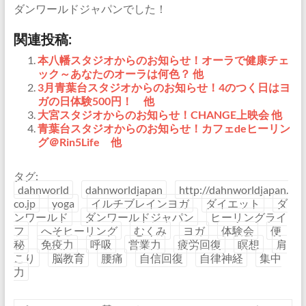
ダンワールドジャパンでした！
関連投稿:
本八幡スタジオからのお知らせ！オーラで健康チェ
ック～あなたのオーラは何色？ 他
3月青葉台スタジオからのお知らせ！4のつく日はヨ
ガの日体験500円！ 他
大宮スタジオからのお知らせ！CHANGE上映会 他
青葉台スタジオからのお知らせ！カフェdeヒーリン
グ＠Rin5Life 他
タグ:
dahnworld
dahnworldjapan
http://dahnworldjapan.
co.jp
yoga
イルチブレインヨガ
ダイエット
ダ
ンワールド
ダンワールドジャパン
ヒーリングライ
フ
へそヒーリング
むくみ
ヨガ
体験会
便
秘
免疫力
呼吸
営業力
疲労回復
瞑想
肩
こり
脳教育
腰痛
自信回復
自律神経
集中
力