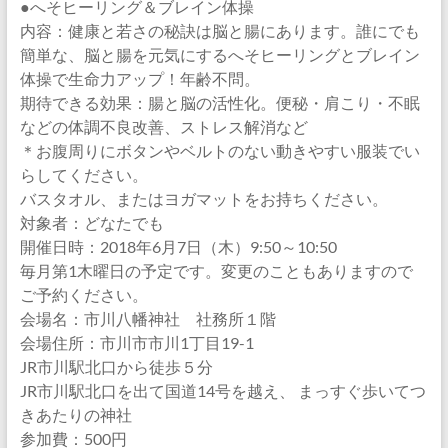
●へそヒーリング＆ブレイン体操
内容：健康と若さの秘訣は脳と腸にあります。誰にでも
簡単な、脳と腸を元気にするへそヒーリングとブレイン
体操で生命力アップ！年齢不問。
期待できる効果：腸と脳の活性化。便秘・肩こり・不眠
などの体調不良改善、ストレス解消など
＊お腹周りにボタンやベルトのない動きやすい服装でい
らしてください。
バスタオル、またはヨガマットをお持ちください。
対象者：どなたでも
開催日時：2018年6月7日（木）9:50～10:50
毎月第1木曜日の予定です。変更のこともありますので
ご予約ください。
会場名：市川八幡神社 社務所１階
会場住所：市川市市川1丁目19-1
JR市川駅北口から徒歩５分
JR市川駅北口を出て国道14号を越え、 まっすぐ歩いてつ
きあたりの神社
参加費：500円