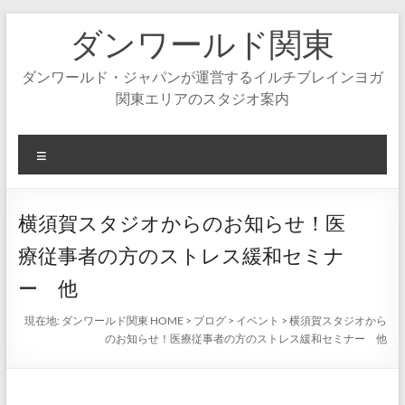
コ
ダンワールド関東
ン
テ
ン
ダンワールド・ジャパンが運営するイルチブレインヨガ
ツ
関東エリアのスタジオ案内
へ
ス
キ
メ
ッ
ニ
プ
ュ
ー
横須賀スタジオからのお知らせ！医
療従事者の方のストレス緩和セミナ
ー 他
現在地:
ダンワールド関東 HOME
>
ブログ
>
イベント
>
横須賀スタジオから
のお知らせ！医療従事者の方のストレス緩和セミナー 他