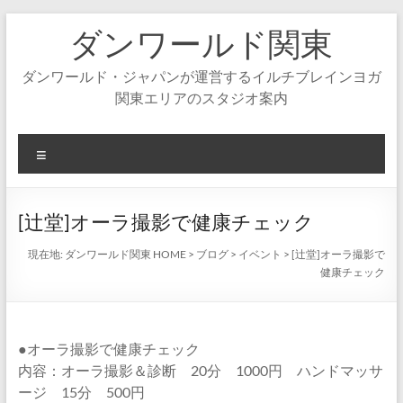
コ
ダンワールド関東
ン
テ
ン
ダンワールド・ジャパンが運営するイルチブレインヨガ
ツ
関東エリアのスタジオ案内
へ
ス
キ
メ
ッ
ニ
プ
ュ
ー
[辻堂]オーラ撮影で健康チェック
現在地:
ダンワールド関東 HOME
>
ブログ
>
イベント
>
[辻堂]オーラ撮影で
健康チェック
●オーラ撮影で健康チェック
内容：オーラ撮影＆診断 20分 1000円 ハンドマッサ
ージ 15分 500円