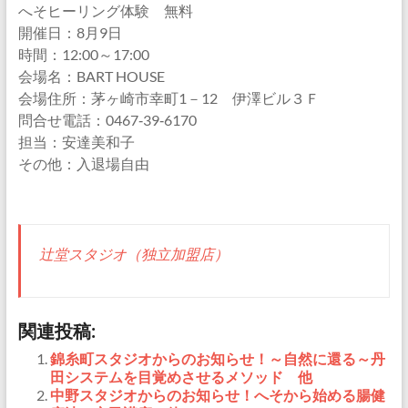
へそヒーリング体験 無料
開催日：8月9日
時間：12:00～17:00
会場名：BART HOUSE
会場住所：茅ヶ崎市幸町1－12 伊澤ビル３Ｆ
問合せ電話：0467‐39‐6170
担当：安達美和子
その他：入退場自由
辻堂スタジオ（独立加盟店）
関連投稿:
錦糸町スタジオからのお知らせ！～自然に還る～丹
田システムを目覚めさせるメソッド 他
中野スタジオからのお知らせ！へそから始める腸健