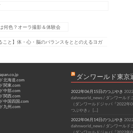
グ
は何色？オーラ撮影＆体験会
知ること】体・心・脳のバランスをととのえるヨガ
apan.co.jp
ダンワールド東京
北海道.com
関東.com
中部.com
2022年06月15日のつぶやき
202
関西.com
dahnworld_news / ダンワー
中国四国.com
（ダンワールドジャパ『2022年0
九州.com
つぶやき』 […]
2022年06月14日のつぶやき
202
dahnworld_news / ダンワー
（ダンワールドジャパ『2022年0