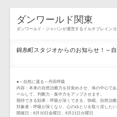
コ
ン
ダンワールド関東
テ
ン
ダンワールド・ジャパンが運営するイルチブレインヨ
ツ
へ
ス
キ
錦糸町スタジオからのお知らせ！～自
ッ
プ
●～自然に還る～丹田呼吸
内容：本来の自然治癒力を目覚めさせ、体の中心であ
ールして、判断力・集中力をアップさせます。
期待できる効果：呼吸が深くできる、快眠、自然治癒
対象者：呼吸が深くなり、心のゆとりを取り戻したい
開催日：8月10日金曜日、8月21日火曜日