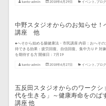
kanto-admin
2018年6月29日
イベント
,
ブロ
中野スタジオからのお知らせ！
講座 他
●へそから始める腸健康法・市民講座 内容：おへその
待できる効果：疲労回復、自信回復、集中力ＵＰ 対
を期待する方 開催日：7月19
kanto-admin
2018年6月27日
イベント
,
ブロ
五反田スタジオからのワークショ
代を生きる」～健康寿命をのばす
講座 他