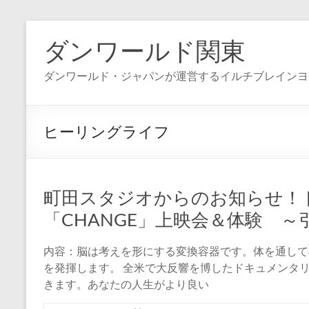
コ
ン
ダンワールド関東
テ
ン
ダンワールド・ジャパンが運営するイルチブレインヨ
ツ
へ
ス
キ
ヒーリングライフ
ッ
プ
町田スタジオからのお知らせ！
「CHANGE」上映会＆体験 
内容：脳は考えを形にする変換容器です。体を通して
を発揮します。 全米で大反響を博したドキュメンタリ
きます。あなたの人生がより良い