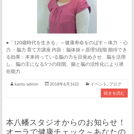
●「120歳時代を生きる」～健康寿命をのばす～体力 ・心
力 ・脳力 育て方講座 内容：脳体操＋原理5段階 期待でき
る効果：本来持っている脳の力を目覚めさせ、脳を活用
し、脳の主になる5つの段階。腸と脳の活性化により潜
在能力
kanto-admin
2018年6月16日
イベント
,
ブログ
続きを読む
本八幡スタジオからのお知らせ！
オーラで健康チェック～あなたの