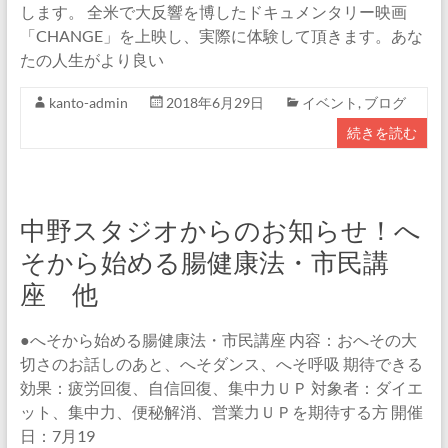
します。 全米で大反響を博したドキュメンタリー映画
「CHANGE」を上映し、実際に体験して頂きます。あな
たの人生がより良い
kanto-admin
2018年6月29日
イベント
,
ブログ
続きを読む
中野スタジオからのお知らせ！へ
そから始める腸健康法・市民講
座 他
●へそから始める腸健康法・市民講座 内容：おへその大
切さのお話しのあと、へそダンス、へそ呼吸 期待できる
効果：疲労回復、自信回復、集中力ＵＰ 対象者：ダイエ
ット、集中力、便秘解消、営業力ＵＰを期待する方 開催
日：7月19