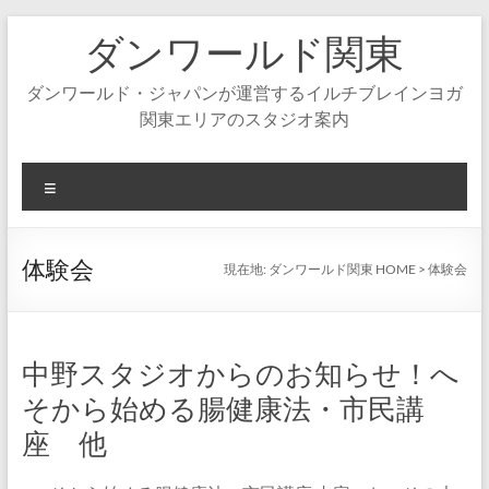
コ
ダンワールド関東
ン
テ
ン
ダンワールド・ジャパンが運営するイルチブレインヨガ
ツ
関東エリアのスタジオ案内
へ
ス
キ
メ
ッ
ニ
プ
ュ
ー
体験会
現在地:
ダンワールド関東 HOME
>
体験会
中野スタジオからのお知らせ！へ
そから始める腸健康法・市民講
座 他