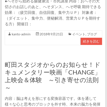
●へそから始める腸健康法・市民講座 内容：おへその大
切さのお話しのあと、へそダンス、へそ呼吸 期待できる
効果：（疲労回復、自信回復、集中力ＵＰ） 対象者：
（ダイエット、集中力、便秘解消、営業力ＵＰを期待す
る方） 開催日：
kanto-admin
2018年9月21日
イベント
,
ブログ
続きを読む
町田スタジオからのお知らせ！ド
キュメンタリー映画「CHANGE」
上映会＆体験 ～引き寄せの法則
～
内容：脳は考えを形にする変換容器です。体を通して
様々な心と思考のブロックを外す時、本来の脳力を発揮