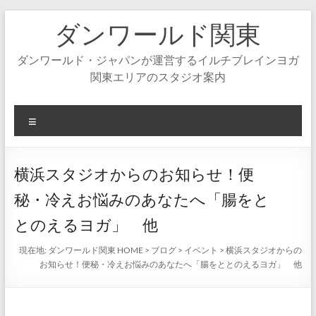
コ
ダンワールド関東
ン
テ
ン
ダンワールド・ジャパンが運営するイルチブレインヨガ
ツ
関東エリアのスタジオ案内
へ
ス
キ
メ
ッ
ニ
プ
ュ
ー
横浜スタジオからのお知らせ！便
秘・冷えお悩みのあなたへ「腸をと
とのえるヨガ」 他
現在地:
ダンワールド関東 HOME
>
ブログ
>
イベント
>
横浜スタジオからの
お知らせ！便秘・冷えお悩みのあなたへ「腸をととのえるヨガ」 他