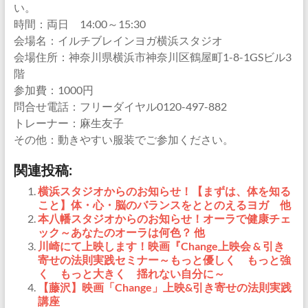
い。
時間：両日 14:00～15:30
会場名：イルチブレインヨガ横浜スタジオ
会場住所：神奈川県横浜市神奈川区鶴屋町1-8-1GSビル3
階
参加費：1000円
問合せ電話：フリーダイヤル0120-497-882
トレーナー：麻生友子
その他：動きやすい服装でご参加ください。
関連投稿:
横浜スタジオからのお知らせ！【まずは、体を知る
こと】体・心・脳のバランスをととのえるヨガ 他
本八幡スタジオからのお知らせ！オーラで健康チェ
ック～あなたのオーラは何色？ 他
川崎にて上映します！映画『Change上映会 & 引き
寄せの法則実践セミナー～もっと優しく もっと強
く もっと大きく 揺れない自分に～
【藤沢】映画「Change」上映&引き寄せの法則実践
講座